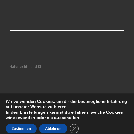
Naturrechte und KI
Wir verwenden Cookies, um dir die bestmögliche Erfahrung
© 2026
Ruhrkultour
– Alle Rechte vorbehalten
auf unserer Website zu bieten.
Präsentiert von
WP
– Entworfen mit dem
Customizr-Theme
In den
Einstellungen
kannst du erfahren, welche Cookies
wir verwenden oder sie ausschalten.
GDPR Cookie-Banner schließe
Zustimmen
Ablehnen