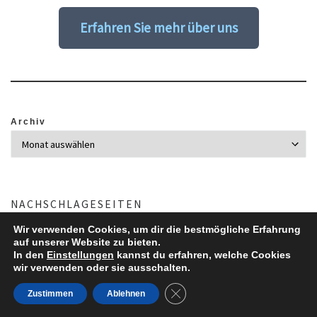
Erfahren Sie mehr über uns
Archiv
NACHSCHLAGESEITEN
Wir verwenden Cookies, um dir die bestmögliche Erfahrung
auf unserer Website zu bieten.
Aktuelles Wind- und Strömungsszenario in Europa
Aktuelle Wind- und
In den
Einstellungen
kannst du erfahren, welche Cookies
Strömungsszenario des Branchenportals Windbranche.de 0
wir verwenden oder sie ausschalten.
Countrymeters
Aktuelle Bevölkerung der Welt und Länder 0
GDPR Cookie-Banner schließe
Zustimmen
Ablehnen
Energy-Charts
Interaktive Grafiken zu Stromproduktion und