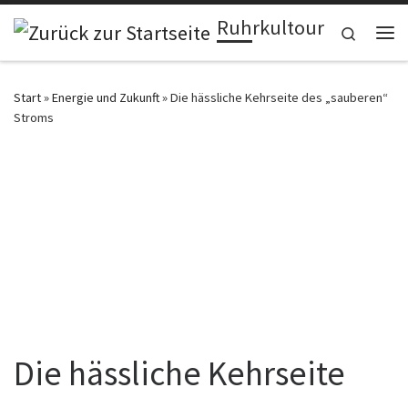
Ruhrkultour
Zum Inhalt springen
Search
Me
Start
»
Energie und Zukunft
»
Die hässliche Kehrseite des „sauberen“
Stroms
Die hässliche Kehrseite