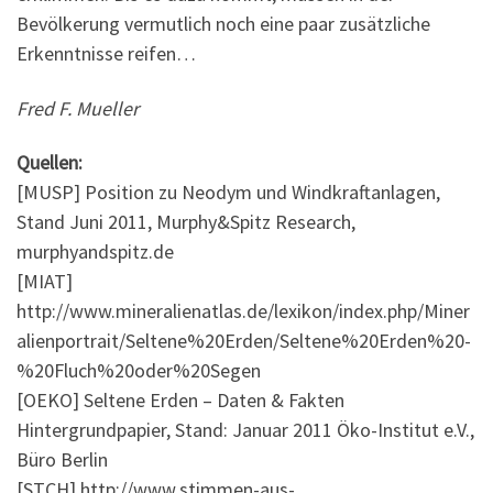
Bevölkerung vermutlich noch eine paar zusätzliche
Erkenntnisse reifen…
Fred F. Mueller
Quellen:
[MUSP] Position zu Neodym und Windkraftanlagen,
Stand Juni 2011, Murphy&Spitz Research,
murphyandspitz.de
[MIAT]
http://www.mineralienatlas.de/lexikon/index.php/Miner
alienportrait/Seltene%20Erden/Seltene%20Erden%20-
%20Fluch%20oder%20Segen
[OEKO] Seltene Erden – Daten & Fakten
Hintergrundpapier, Stand: Januar 2011 Öko-Institut e.V.,
Büro Berlin
[STCH] http://www.stimmen-aus-