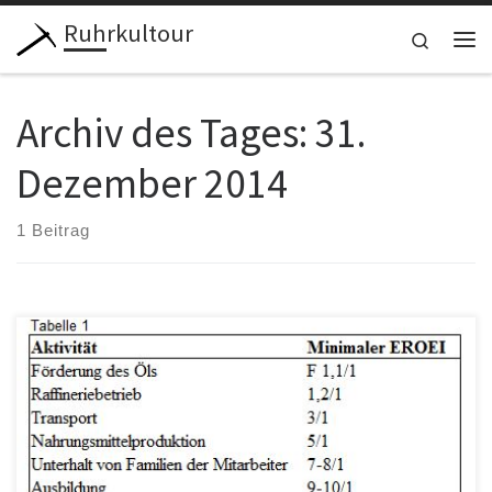
Ruhrkultour
Zum Inhalt springen
Search
Me
Archiv des Tages:
31.
Dezember 2014
1 Beitrag
Unbequeme Wahrheiten bei der Energiebilanzierung Wind und
Solar – nichts als Vergeudung von Energie und Ressourcen Die
Energiewende hat uns […]