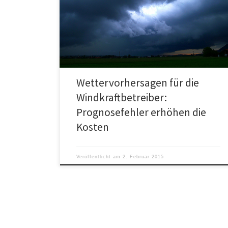
Netzentgelte: Auf Steigflug programmiert Die
Entwicklung des Wetters hat entscheidenden Einfluss
auf das menschliche Leben, nicht nur mit Blick auf […]
Wettervorhersagen für die
Windkraftbetreiber:
Prognosefehler erhöhen die
Kosten
Veröffentlicht am
2. Februar 2015