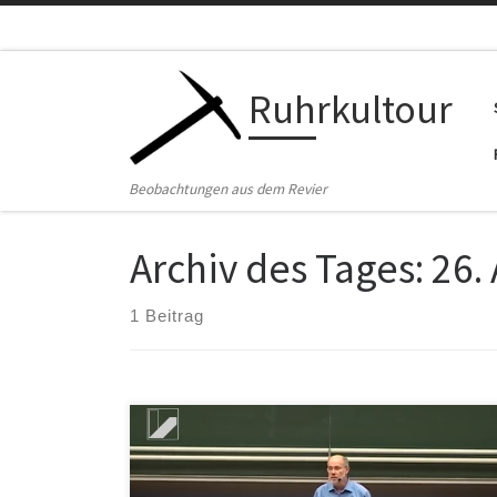
Zum Inhalt springen
Ruhrkultour
Beobachtungen aus dem Revier
Archiv des Tages:
26.
1 Beitrag
Es ist gar nicht so einfach, den „alarmistischen