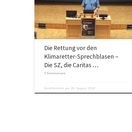
Klimaretter-Sprechblasen“ (Achgut) zu entkommen.
Wer ihnen einmal verfallen ist, beurteilt die
Energiepolitik aus […]
Die Rettung vor den
Klimaretter-Sprechblasen –
Die SZ, die Caritas …
3 Kommentare
Veröffentlicht am
26. August 2016