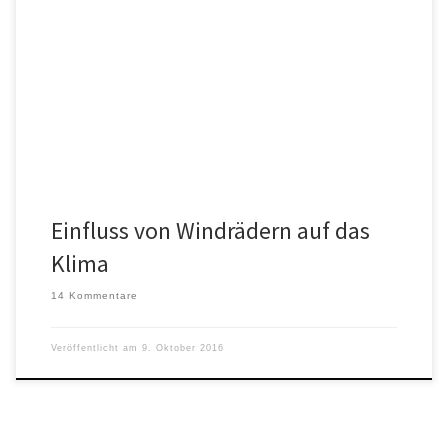
Windräder sollen als Ersatz für Kohle und Braunkohle helfen, unser
Klima zu stabilisieren. Aber können sie dazu beitragen?
Forschungen, die […]
Einfluss von Windrädern auf das
Klima
14 Kommentare
Veröffentlicht am
9. Oktober 2016