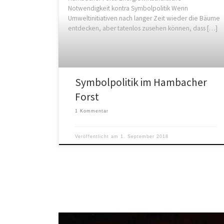
Notwendigkeit kontra Symbolpolitik Wenn
Umweltinitiativen nach langer Zeit wieder die Bäume
entdecken, aber tatenlos zusehen können, dass […]
Symbolpolitik im Hambacher
Forst
1 Kommentar
Veröffentlicht am
1. September 2018