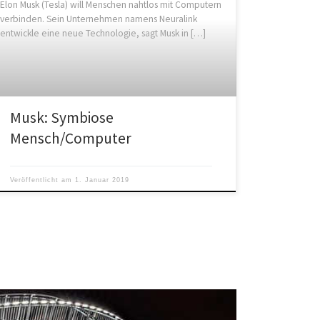
Elon Musk (Tesla) will Menschen nahtlos mit Computern
verbinden. Sein Unternehmen namens Neuralink
entwickle eine neue Technologie, sagt Musk in […]
Musk: Symbiose
Mensch/Computer
Veröffentlicht am
1. Januar 2019