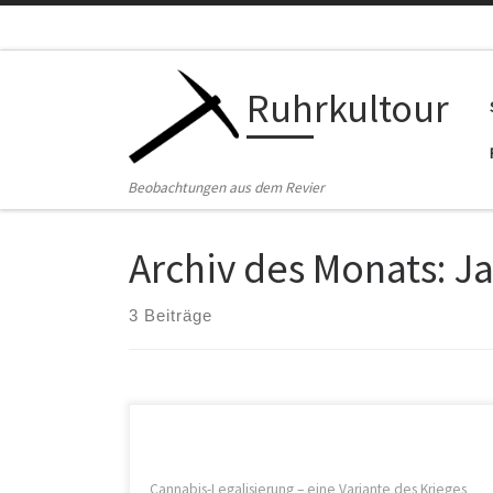
Zum Inhalt springen
Ruhrkultour
Beobachtungen aus dem Revier
Archiv des Monats:
Ja
3 Beiträge
Cannabis-Legalisierung – eine Variante des Krieges