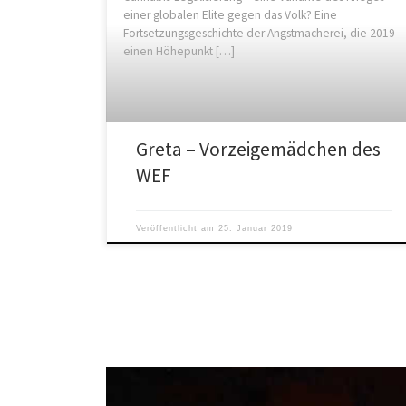
einer globalen Elite gegen das Volk? Eine
Fortsetzungsgeschichte der Angstmacherei, die 2019
einen Höhepunkt […]
Greta – Vorzeigemädchen des
WEF
Veröffentlicht am
25. Januar 2019