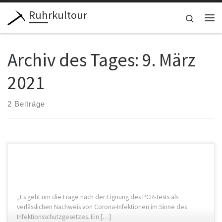
Ruhrkultour
Zum Inhalt springen
Search
Me
Archiv des Tages:
9. März
2021
2 Beiträge
„Es geht um die Frage nach der Eignung des PCR-Tests als
verlässlichen Nachweis von Corona-Infektionen im Sinne des
Infektionsschutzgesetzes. Ein […]