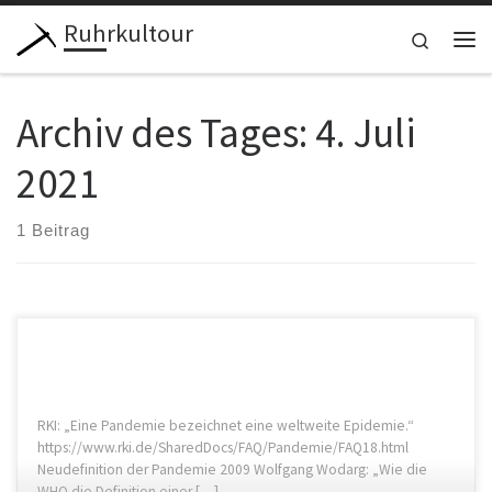
Ruhrkultour
Zum Inhalt springen
Search
Me
Archiv des Tages:
4. Juli
2021
1 Beitrag
RKI: „Eine Pandemie bezeichnet eine weltweite Epidemie.“
https://www.rki.de/SharedDocs/FAQ/Pandemie/FAQ18.html
Neudefinition der Pandemie 2009 Wolfgang Wodarg: „Wie die
WHO die Definition einer […]