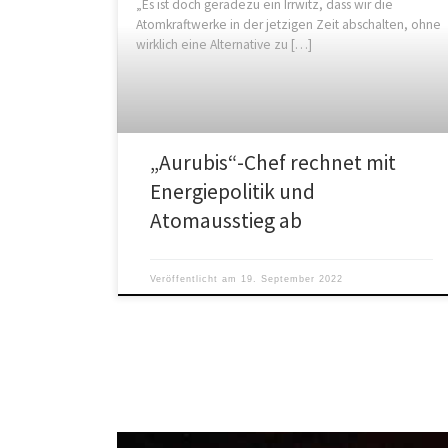
„Es ist doch geradezu ein Irrwitz, dass wir die
Atomkraftwerke in der jetzigen Zeit abschalten, ohne
wirklich eine Alternative zu […]
„Aurubis“-Chef rechnet mit
Energiepolitik und
Atomausstieg ab
Veröffentlicht am
19. September 2022