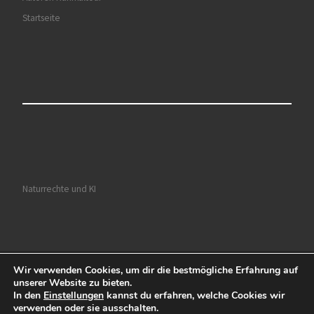
Startseite
Naturrechte und KI
Wir verwenden Cookies, um dir die bestmögliche Erfahrung auf
© 2026
Ruhrkultour
– Alle Rechte vorbehalten
unserer Website zu bieten.
In den
Einstellungen
kannst du erfahren, welche Cookies wir
Präsentiert von
WP
– Entworfen mit dem
Customizr-Theme
verwenden oder sie ausschalten.