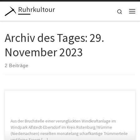
Ruhrkultour
Zum Inhalt springen
Search
Me
Archiv des Tages:
29.
November 2023
2 Beiträge
Aus der Bruchstelle einer verunglückten Windkraftanlage im
Windpark Alfstedt-Ebersdorf im Kreis Rotenburg/Wümme
(Niedersachsen) rieselten monatelang scharfkantige Trümmerteile
und feine Fasern […]