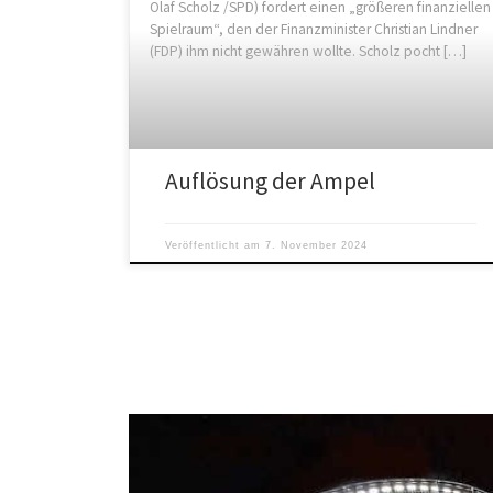
Olaf Scholz /SPD) fordert einen „größeren finanziellen
Spielraum“, den der Finanzminister Christian Lindner
(FDP) ihm nicht gewähren wollte. Scholz pocht […]
Auflösung der Ampel
Veröffentlicht am
7. November 2024