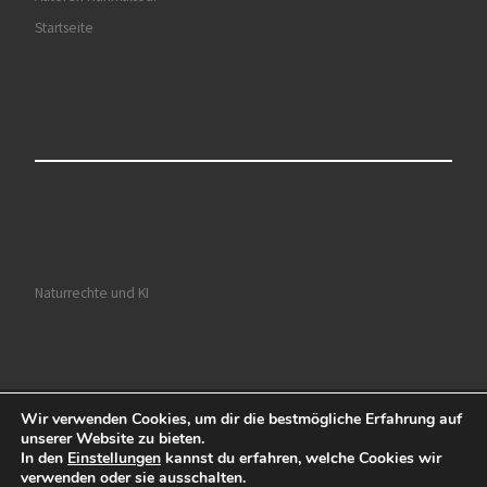
Startseite
Naturrechte und KI
Wir verwenden Cookies, um dir die bestmögliche Erfahrung auf
© 2026
Ruhrkultour
– Alle Rechte vorbehalten
unserer Website zu bieten.
In den
Einstellungen
kannst du erfahren, welche Cookies wir
Präsentiert von
WP
– Entworfen mit dem
Customizr-Theme
verwenden oder sie ausschalten.