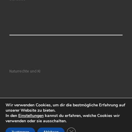
Naturrechte und KI
Wir verwenden Cookies, um dir die bestmögliche Erfahrung auf
© 2026
Ruhrkultour
– Alle Rechte vorbehalten
unserer Website zu bieten.
In den
Einstellungen
kannst du erfahren, welche Cookies wir
Präsentiert von
WP
– Entworfen mit dem
Customizr-Theme
verwenden oder sie ausschalten.
GDPR Cookie-Banner schließen