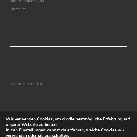
Autoren Ruhrkultour
Startseite
Naturrechte und KI
Wir verwenden Cookies, um dir die bestmögliche Erfahrung auf
© 2026
Ruhrkultour
– Alle Rechte vorbehalten
unserer Website zu bieten.
In den
Einstellungen
kannst du erfahren, welche Cookies wir
Präsentiert von
WP
– Entworfen mit dem
Customizr-Theme
verwenden oder sie ausschalten.