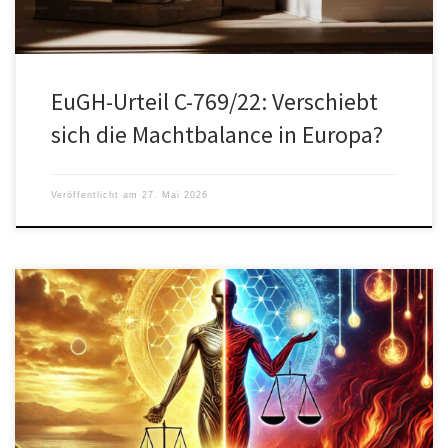
EuGH-Urteil C-769/22: Verschiebt
sich die Machtbalance in Europa?
Veröffentlicht am
27. Mai 2026
Dushan Wegner stellte bei ChatGPT eine Frage: „Wenn du der
Teufel selbst wärest, wie würdest du verhindern, dass ein Land
[…]