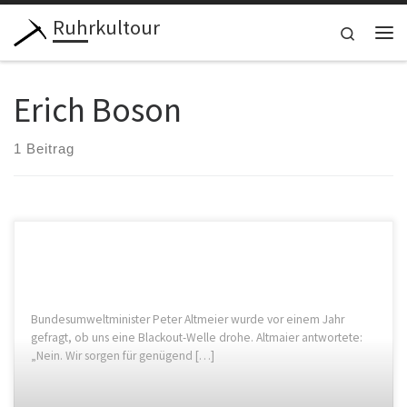
Ruhrkultour
Zum Inhalt springen
Search
Me
Erich Boson
1 Beitrag
Bundesumweltminister Peter Altmeier wurde vor einem Jahr
gefragt, ob uns eine Blackout-Welle drohe. Altmaier antwortete:
„Nein. Wir sorgen für genügend […]