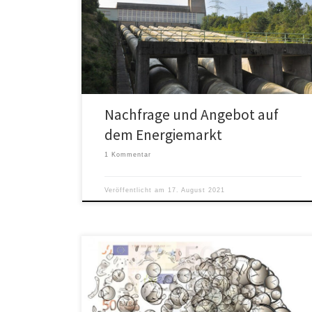
Wenn Kohle und Kernenergie vom Energiemarkt und
damit aus dem Angebot verschwinden, wird es zu
Instabilitäten des Angebots kommen.
Nachfrage und Angebot auf
dem Energiemarkt
1 Kommentar
Veröffentlicht am
17. August 2021
Opportunitätskosten der Energiewende (3) Die
Opportunitätskosten (Opportunity cost), die auch als
Schattenpreis, Alternativkosten oder Verzichtkosten