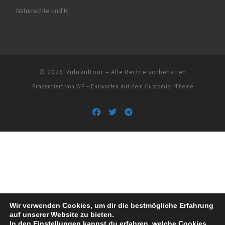
Naturrechte und KI
© 2026
Ruhrkultour
– Alle Rechte vorbehalten
Präsentiert von
WP
– Entworfen mit dem
Customizr-Theme
Wir verwenden Cookies, um dir die bestmögliche Erfahrung
auf unserer Website zu bieten.
In den
Einstellungen
kannst du erfahren, welche Cookies