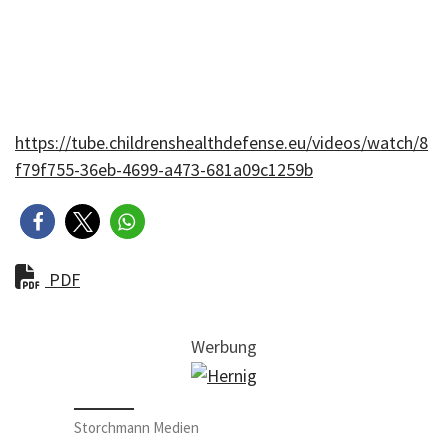
https://tube.childrenshealthdefense.eu/videos/watch/8
f79f755-36eb-4699-a473-681a09c1259b
PDF
Werbung
Storchmann Medien