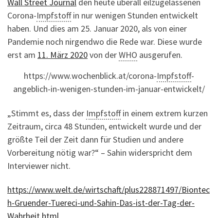
Wall Street Journal
den heute überall eilzugelassenen
Corona-
Impfstoff
in nur wenigen Stunden entwickelt
haben. Und dies am 25. Januar 2020, als von einer
Pandemie noch nirgendwo die Rede war. Diese wurde
erst am
11. März 2020
von der
WHO
ausgerufen.
https://www.wochenblick.at/corona-
Impfstoff
-
angeblich-in-wenigen-stunden-im-januar-entwickelt/
„Stimmt es, dass der
Impfstoff
in einem extrem kurzen
Zeitraum, circa 48 Stunden, entwickelt wurde und der
größte Teil der Zeit dann für Studien und andere
Vorbereitung nötig war?“ – Sahin widerspricht dem
Interviewer nicht.
https://www.welt.de/wirtschaft/plus228871497/Biontec
h-Gruender-Tuereci-und-Sahin-Das-ist-der-Tag-der-
Wahrheit.html