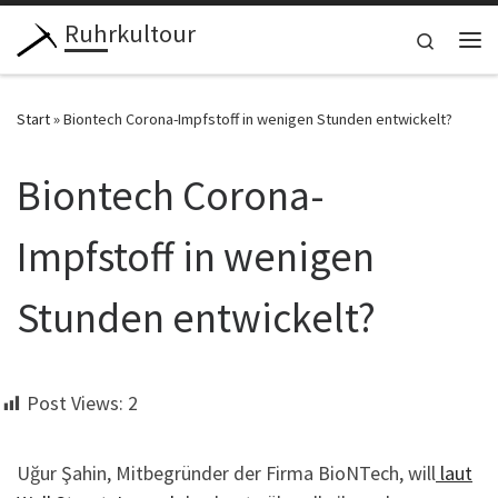
Ruhrkultour
Zum Inhalt springen
Search
Me
Start
»
Biontech Corona-Impfstoff in wenigen Stunden entwickelt?
Biontech Corona-
Impfstoff in wenigen
Stunden entwickelt?
Post Views:
2
Uğur Şahin, Mitbegründer der Firma BioNTech, will
laut