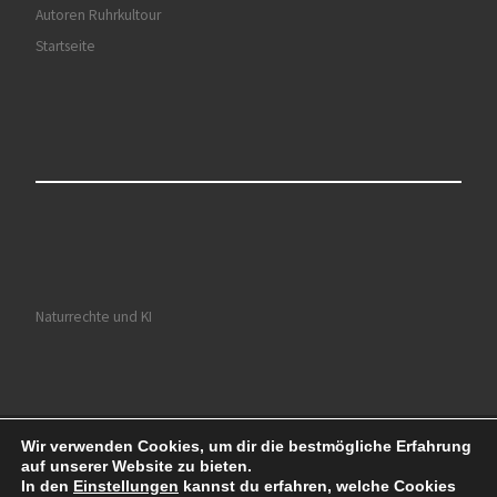
Autoren Ruhrkultour
Startseite
Naturrechte und KI
Wir verwenden Cookies, um dir die bestmögliche Erfahrung
© 2026
Ruhrkultour
– Alle Rechte vorbehalten
auf unserer Website zu bieten.
Präsentiert von
WP
– Entworfen mit dem
Customizr-Theme
In den
Einstellungen
kannst du erfahren, welche Cookies