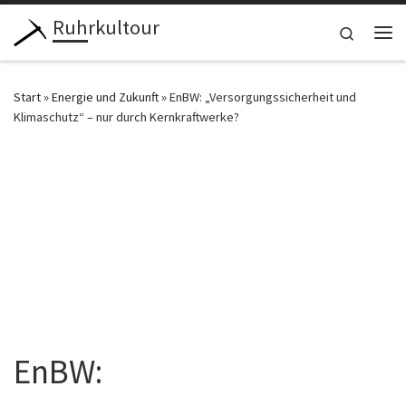
Ruhrkultour
Zum Inhalt springen
Search
Me
Start
»
Energie und Zukunft
»
EnBW: „Versorgungssicherheit und
Klimaschutz“ – nur durch Kernkraftwerke?
EnBW: