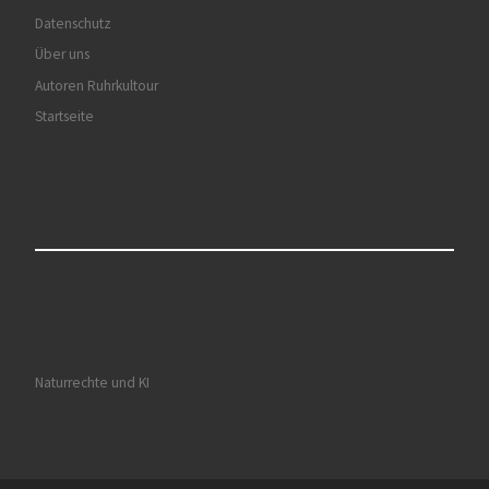
Datenschutz
Über uns
Autoren Ruhrkultour
Startseite
Naturrechte und KI