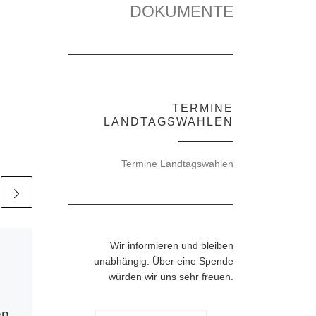
DOKUMENTE
TERMINE
LANDTAGSWAHLEN
Termine Landtagswahlen
Veröffentlicht am
5.
Wir informieren und bleiben
Dezember 2023
unabhängig. Über eine Spende
Unterschiedliche
würden wir uns sehr freuen.
Herstellungsverfahr
en
en für Covid-