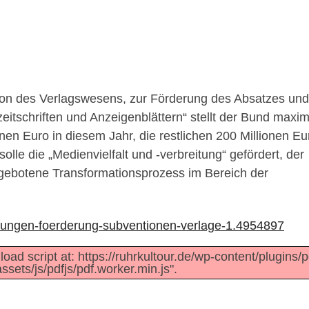
tion des Verlagswesens, zur Förderung des Absatzes und
itschriften und Anzeigenblättern“ stellt der Bund maxim
onen Euro in diesem Jahr, die restlichen 200 Millionen Eu
lle die „Medienvielfalt und -verbreitung“ gefördert, der
 gebotene Transformationsprozess im Bereich der
.
tungen-foerderung-subventionen-verlage-1.4954897
load script at: https://ruhrkultour.de/wp-content/plugins/p
sets/js/pdfjs/pdf.worker.min.js".