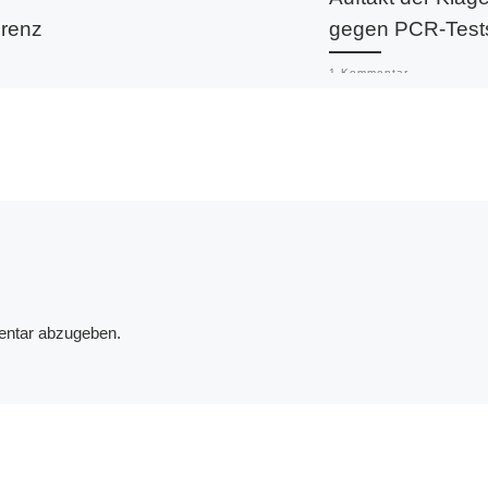
renz
gegen PCR-Test
1 Kommentar
Den Auftakt zu einer
r den
weltweiten Klage gege
Verwendung von PCR-
ETHEIA
zur Diagnose bildet die
Klage der
Rechtsanwaltskanzlei D
Fuellmich gegen das [
ntar abzugeben.