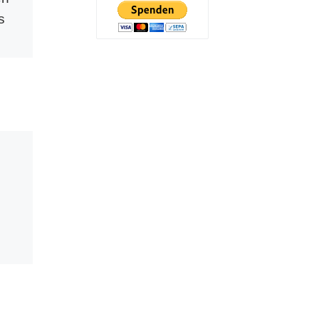
s
Impfstoffe
Eine Zusammenfassung
der Sendung von Radio
München. Interview von
n die
Paul Schreier, dem
Tests
Herausgeber von
Multipolar, mit dem
Mediziner Florian Schilling.
r.
(16.11.2023) 👉 […]
…]