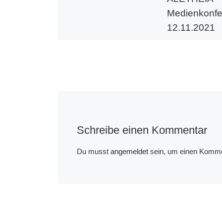
Medienkonfe
12.11.2021
Kati Schepis übe
Betrug bei Covid
Impfstoffen – AL
Medienkonferenz
12.11.2021
Schreibe einen Kommentar
Du musst
angemeldet
sein, um einen Komme