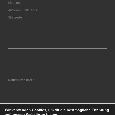
Über uns
Autoren Ruhrkultour
Startseite
Naturrechte und KI
Wir verwenden Cookies, um dir die bestmögliche Erfahrung
© 2026
Ruhrkultour
– Alle Rechte vorbehalten
auf unserer Website zu bieten.