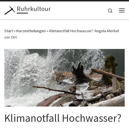
Ruhrkultour
Zum Inhalt springen
Search
Me
Start
»
Kurzmitteilungen
»
Klimanotfall Hochwasser? Angela Merkel
vor Ort
Klimanotfall Hochwasser?