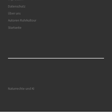
Datenschutz
Über uns
Autoren Ruhrkultour
Startseite
Naturrechte und KI