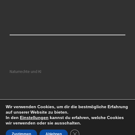
Naturrechte und KI
Wir verwenden Cookies, um dir die bestmögliche Erfahrung
© 2026
Ruhrkultour
– Alle Rechte vorbehalten
auf unserer Website zu bieten.
Präsentiert von
WP
– Entworfen mit dem
Customizr-Theme
In den
Einstellungen
kannst du erfahren, welche Cookies
wir verwenden oder sie ausschalten.
GDPR Cookie-Banner schließe
Zustimmen
Ablehnen