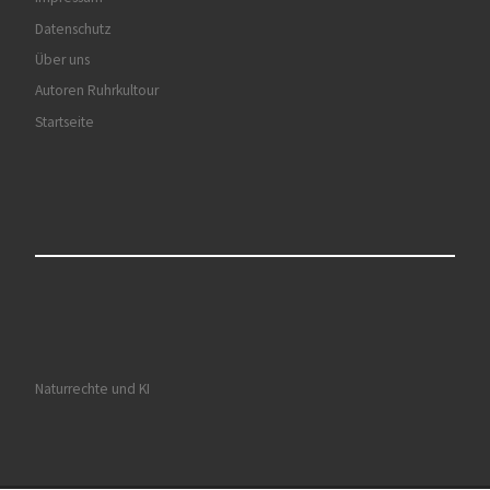
Datenschutz
Über uns
Autoren Ruhrkultour
Startseite
Naturrechte und KI