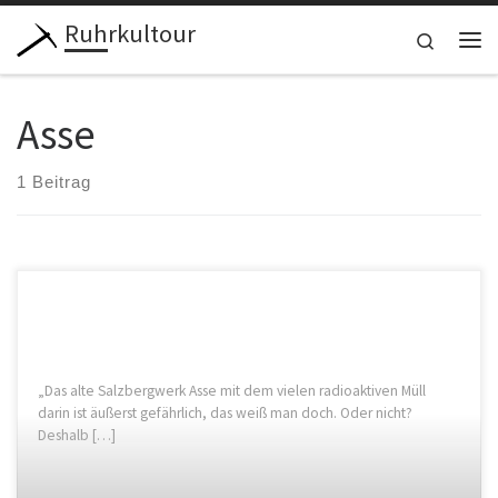
Ruhrkultour
Zum Inhalt springen
Search
Me
Asse
1 Beitrag
„Das alte Salzbergwerk Asse mit dem vielen radioaktiven Müll
darin ist äußerst gefährlich, das weiß man doch. Oder nicht?
Deshalb […]