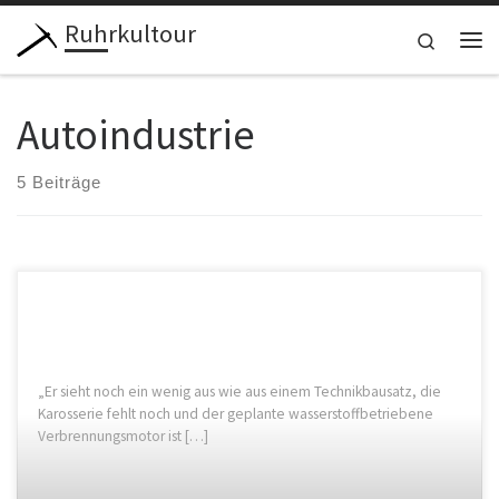
Ruhrkultour
Zum Inhalt springen
Search
Me
Autoindustrie
5 Beiträge
„Er sieht noch ein wenig aus wie aus einem Technikbausatz, die
Karosserie fehlt noch und der geplante wasserstoffbetriebene
Verbrennungsmotor ist […]