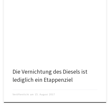
Deutschlands Autoindustrie: Mord auf offener Straße? Deutschlands
Politik macht sich daran, die klassische Automobilindustrie im
Lande zu vernichten. Die Blaupause […]
Die Vernichtung des Diesels ist
lediglich ein Etappenziel
Veröffentlicht am
15. August 2017