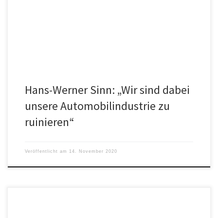
auch das Herzstück der deutschen Wirtschaft“, sagt Prof. Dr. Hans-
Werner Sinn. […]
Hans-Werner Sinn: „Wir sind dabei
unsere Automobilindustrie zu
ruinieren“
Veröffentlicht am
14. November 2020