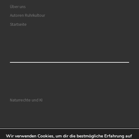
Über uns
Autoren Ruhrkultour
Startseite
Naturrechte und KI
Wir verwenden Cookies, um dir die bestmögliche Erfahrung auf
© 2026
Ruhrkultour
– Alle Rechte vorbehalten