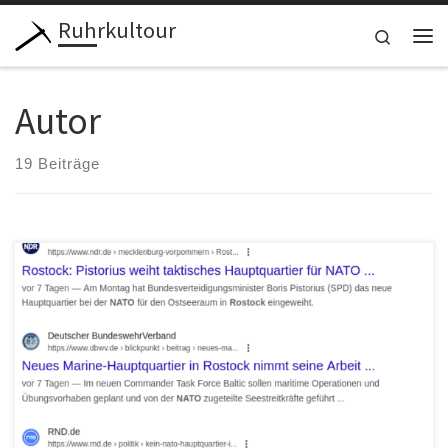
Ruhrkultour
Zum Inhalt springen
Search
Me
Autor
19 Beiträge
Das neue „taktische Hauptquartier für die Nato“ in Rostock wirft
Fragen auf. Dehnt es die militärische Infrastruktur der NATO auf […]