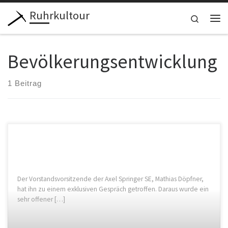
Ruhrkultour
Zum Inhalt springen
Search
Me
Bevölkerungsentwicklung
1 Beitrag
Der Vorstandsvorsitzende der Axel Springer SE, Mathias Döpfner,
hat ihn zu einem exklusiven Gespräch getroffen. Daraus wurde ein
sehr offener […]