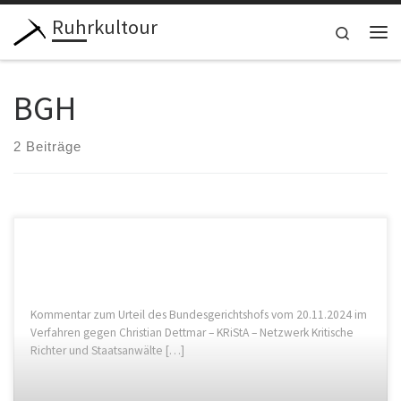
Ruhrkultour
Zum Inhalt springen
Search
Me
BGH
2 Beiträge
Kommentar zum Urteil des Bundesgerichtshofs vom 20.11.2024 im
Verfahren gegen Christian Dettmar – KRiStA – Netzwerk Kritische
Richter und Staatsanwälte […]