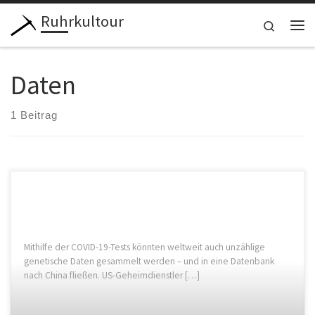
Ruhrkultour
Zum Inhalt springen
Search
Me
Daten
1 Beitrag
Mithilfe der COVID-19-Tests könnten weltweit auch unzählige
genetische Daten gesammelt werden – und in eine Datenbank
nach China fließen. US-Geheimdienstler […]