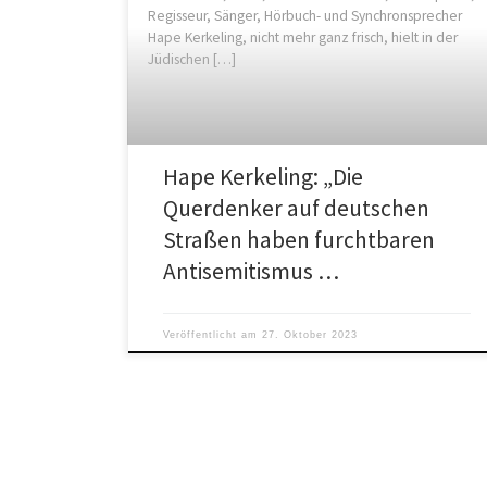
Regisseur, Sänger, Hörbuch- und Synchronsprecher
Hape Kerkeling, nicht mehr ganz frisch, hielt in der
Jüdischen […]
Hape Kerkeling: „Die
Querdenker auf deutschen
Straßen haben furchtbaren
Antisemitismus …
Veröffentlicht am
27. Oktober 2023