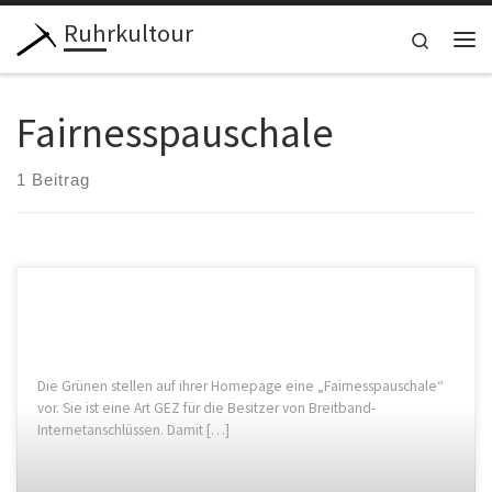
Ruhrkultour
Zum Inhalt springen
Search
Me
Fairnesspauschale
1 Beitrag
Die Grünen stellen auf ihrer Homepage eine „Fairnesspauschale“
vor. Sie ist eine Art GEZ für die Besitzer von Breitband-
Internetanschlüssen. Damit […]