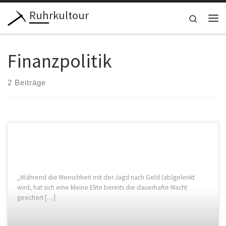
Ruhrkultour
Zum Inhalt springen
Search
Me
Finanzpolitik
2 Beiträge
„Während die Menschheit mit der Jagd nach Geld (ab)gelenkt
wird, hat sich eine kleine Elite bereits die dauerhafte Macht
gesichert […]