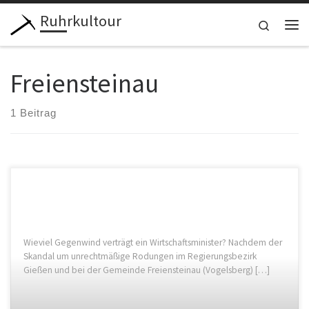
Ruhrkultour
Zum Inhalt springen
Search
Me
Freiensteinau
1 Beitrag
Wieviel ‪‎Gegenwind‬ verträgt ein Wirtschaftsminister? Nachdem der
Skandal um unrechtmäßige Rodungen im Regierungsbezirk
Gießen und bei der Gemeinde ‪‎Freiensteinau‬ (Vogelsberg) […]