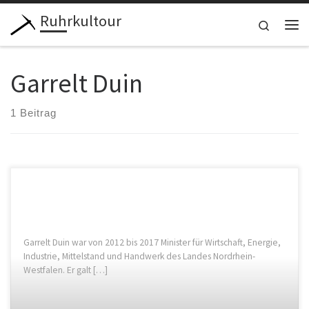
Ruhrkultour
Zum Inhalt springen
Search
Me
Garrelt Duin
1 Beitrag
Garrelt Duin war von 2012 bis 2017 Minister für Wirtschaft, Energie,
Industrie, Mittelstand und Handwerk des Landes Nordrhein-
Westfalen. Er galt […]