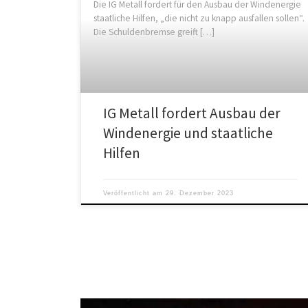
Die IG Metall fordert für den Ausbau der Windenergie
staatliche Hilfen, „die nicht zu knapp ausfallen sollen“.
Die Schuldenbremse greift […]
IG Metall fordert Ausbau der
Windenergie und staatliche
Hilfen
Veröffentlicht am
29. Dezember 2023