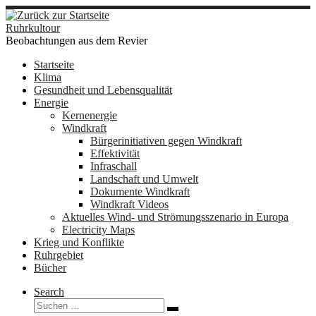
Zum
Inhalt
Ruhrkultour
springen
Beobachtungen aus dem Revier
Startseite
Klima
Gesundheit und Lebensqualität
Energie
Kernenergie
Windkraft
Bürgerinitiativen gegen Windkraft
Effektivität
Infraschall
Landschaft und Umwelt
Dokumente Windkraft
Windkraft Videos
Aktuelles Wind- und Strömungsszenario in Europa
Electricity Maps
Krieg und Konflikte
Ruhrgebiet
Bücher
Search
Suche
Suchen …