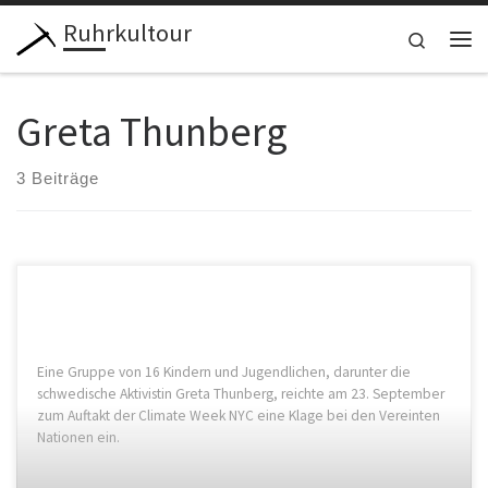
Ruhrkultour
Zum Inhalt springen
Search
Me
Greta Thunberg
3 Beiträge
Eine Gruppe von 16 Kindern und Jugendlichen, darunter die
schwedische Aktivistin Greta Thunberg, reichte am 23. September
zum Auftakt der Climate Week NYC eine Klage bei den Vereinten
Nationen ein.