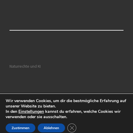
Naturrechte und KI
Wir verwenden Cookies, um dir die bestmögliche Erfahrung auf
© 2026
Ruhrkultour
– Alle Rechte vorbehalten
unserer Website zu bieten.
In den
Einstellungen
kannst du erfahren, welche Cookies wir
Präsentiert von
WP
– Entworfen mit dem
Customizr-Theme
verwenden oder sie ausschalten.
GDPR Cookie-Banner schließen
Zustimmen
Ablehnen