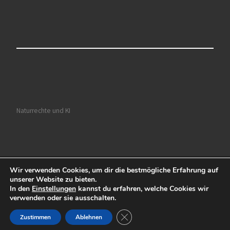
Naturrechte und KI
Wir verwenden Cookies, um dir die bestmögliche Erfahrung auf
© 2026
Ruhrkultour
– Alle Rechte vorbehalten
unserer Website zu bieten.
In den
Einstellungen
kannst du erfahren, welche Cookies wir
Präsentiert von
WP
– Entworfen mit dem
Customizr-Theme
verwenden oder sie ausschalten.
GDPR Cookie-Banner schließen
Zustimmen
Ablehnen