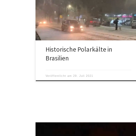
Südamerika wurde in den letzten Monaten von
extremer Polarkälte heimgesucht. Frost schädigte
unter anderem die Kaffee- und Maisernten.
Historische Polarkälte in
Brasilien
Veröffentlicht am
29. Juli 2021