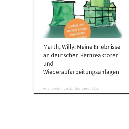
Kernreaktoren und Wiederaufarbeitungsanlagen ab €
14,99 Zu den sonderbarsten Erlebnissen des Autors
zählte ein […]
Marth, Willy: Meine Erlebnisse
an deutschen Kernreaktoren
und
Wiederaufarbeitungsanlagen
Veröffentlicht am
21. September 2016