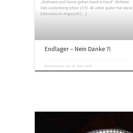
„Wahnsinn und Genie gehen Hand in Hand“ dichtete
Udo Lindenberg schon 1975. 40 Jahre später hat diese
Erkenntnis im Angesicht […]
Endlager – Nein Danke ?!
Veröffentlicht am
29. April 2015