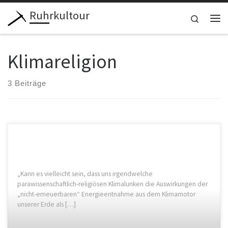
Ruhrkultour
Zum Inhalt springen
Search
Me
Klimareligion
3 Beiträge
„Kann es vielleicht sein, dass uns irgendwelche
parawissenschaftlich-religiösen Klimalunken die Auswirkungen der
„nicht-erneuerbaren“ Energieentnahme aus dem Klimamotor
unserer Erde als […]