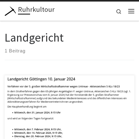
Ruhrkultour
Zum Inhalt springen
Search
Me
Landgericht
1 Beitrag
Die Hauptverhandlung gegen Rechtsanwalt Dr. Reiner Fuellmich
beginnt am Mittwoch, den 31. Januar 2024, 9:15 Uhr vor dem
Landgericht in […]